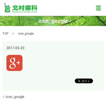
メ
icon_google
TOP
icon_google
2017-05-23
icon_google